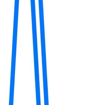
Код:
ee197eefba90-1-1-1
В избранное
Поделиться
350 ₽
В корзину
В наличии
Много на складе
Доставка
Выберите город
Спросить ИИ
Задать вопрос онлайн
Категории:
Лакокрасочные материалы
Жидкие и
сухие клеющие составы
О товаре